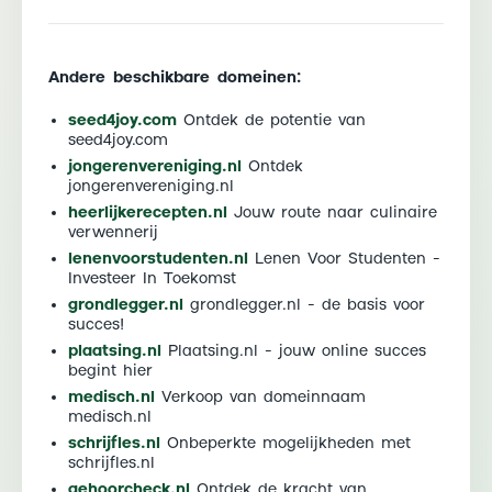
Andere beschikbare domeinen:
seed4joy.com
Ontdek de potentie van
seed4joy.com
jongerenvereniging.nl
Ontdek
jongerenvereniging.nl
heerlijkerecepten.nl
Jouw route naar culinaire
verwennerij
lenenvoorstudenten.nl
Lenen Voor Studenten -
Investeer In Toekomst
grondlegger.nl
grondlegger.nl - de basis voor
succes!
plaatsing.nl
Plaatsing.nl - jouw online succes
begint hier
medisch.nl
Verkoop van domeinnaam
medisch.nl
schrijfles.nl
Onbeperkte mogelijkheden met
schrijfles.nl
gehoorcheck.nl
Ontdek de kracht van